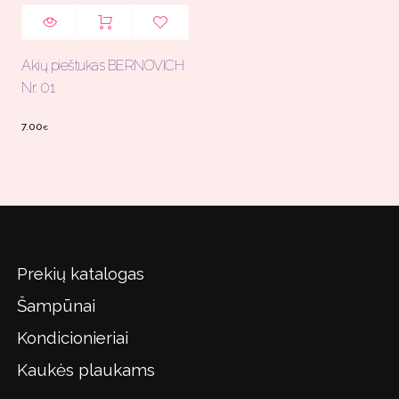
Akių pieštukas BERNOVICH
Nr. 01
7.00
€
Prekių katalogas
Šampūnai
Kondicionieriai
Kaukės plaukams