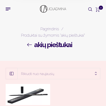
0
Pagrindinis
/
Produktai su žymomis “akių pieštukai”
akių pieštukai
Rikiuoti nuo naujausių