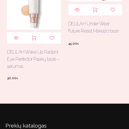
DELILAH Under Wear
Future Resist Makiažo bazė
45.00
€
DELILAH Wake Up Radiant
Eye Perfector Paakių bazė –
serumas
30.00
€
Prekių katalogas