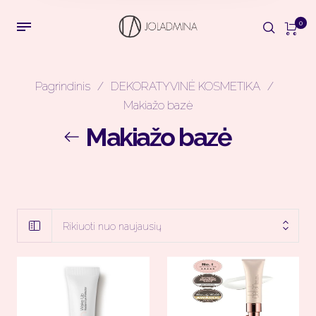
0
Pagrindinis
/
DEKORATYVINĖ KOSMETIKA
/
Makiažo bazė
Makiažo bazė
Rikiuoti nuo naujausių