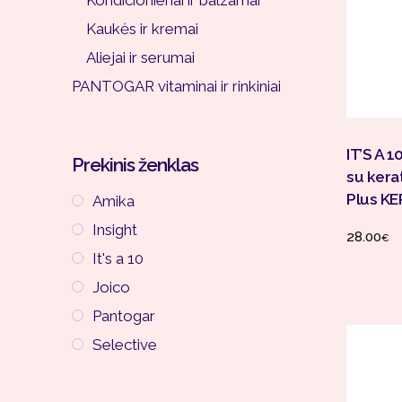
Kaukės ir kremai
Aliejai ir serumai
PANTOGAR vitaminai ir rinkiniai
IT’S A 
Prekinis ženklas
su kera
Plus KE
Amika
Insight
28.00
€
It's a 10
Joico
Pantogar
Selective