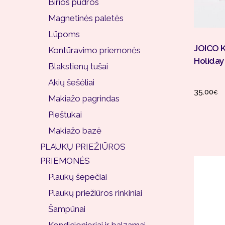
Birios pudros
Magnetinės paletės
Lūpoms
JOICO K
Kontūravimo priemonės
Holiday
Blakstienų tušai
Akių šešėliai
35.00
€
Makiažo pagrindas
Pieštukai
Makiažo bazė
PLAUKŲ PRIEŽIŪROS
PRIEMONĖS
Plaukų šepečiai
Plaukų priežiūros rinkiniai
Šampūnai
Kondicionieriai ir balzamai