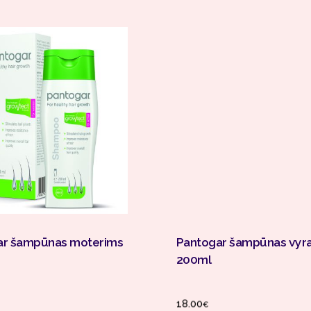
Į Krepšelį
Į Krepšelį
ar šampūnas moterims
Pantogar šampūnas vyr
200ml
18.00
€