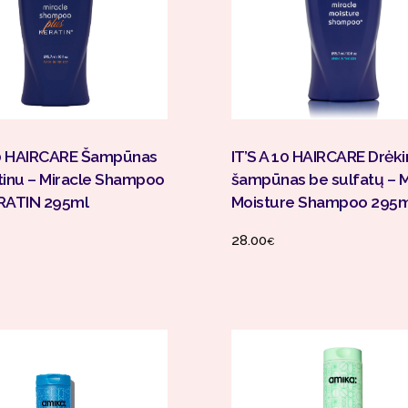
Į Krepšelį
Į Krepšelį
10 HAIRCARE Šampūnas
IT’S A 10 HAIRCARE Drėki
tinu – Miracle Shampoo
šampūnas be sulfatų – M
RATIN 295ml
Moisture Shampoo 295m
28.00
€