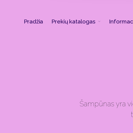
Pradžia
Prekių katalogas
Informac
Šampūnas yra vie