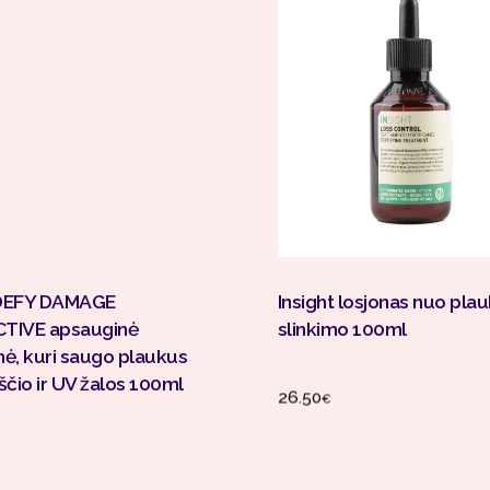
Į Krepšelį
Į Krepšelį
DEFY DAMAGE
Insight losjonas nuo pla
TIVE apsauginė
slinkimo 100ml
ė, kuri saugo plaukus
ščio ir UV žalos 100ml
26.50
€
riginal price was: 32.90€.
 price is: 25.00€.