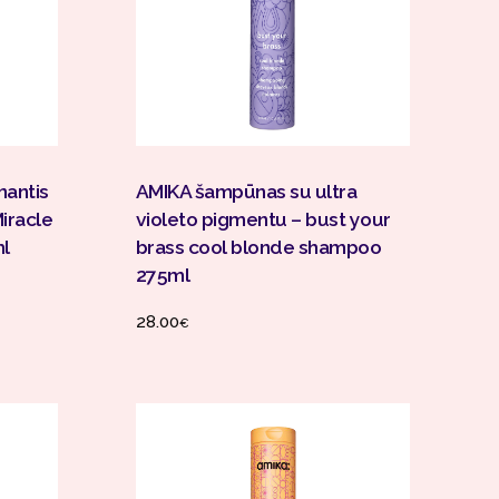
Į Krepšelį
nantis
AMIKA šampūnas su ultra
iracle
violeto pigmentu – bust your
l
brass cool blonde shampoo
275ml
28.00
€