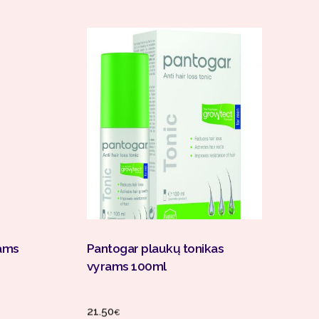
Į Krepšelį
ams
Pantogar plaukų tonikas
vyrams 100ml
21.50
€