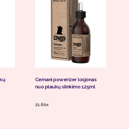
Į Krepšelį
ukų
Cemani powerizer losjonas
nuo plaukų slinkimo 125ml
21.60
€