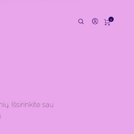
0
. Išsirinkite sau
.