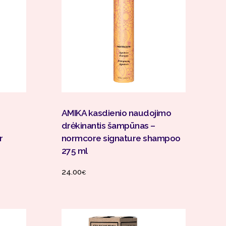
Į Krepšelį
AMIKA kasdienio naudojimo
drėkinantis šampūnas –
r
normcore signature shampoo
275 ml
24.00
€