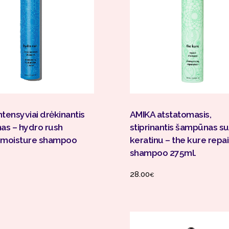
Į Krepšelį
Į Krepšelį
ntensyviai drėkinantis
AMIKA atstatomasis,
s – hydro rush
stiprinantis šampūnas su
 moisture shampoo
keratinu – the kure repai
shampoo 275ml.
28.00
€