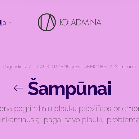
ija
Pagrindinis
/
PLAUKŲ PRIEŽIŪROS PRIEMONĖS
/
Šampūnai
Šampūnai
na pagrindinių plaukų priežiūros priemonių
tinkamiausią, pagal savo plaukų problemą