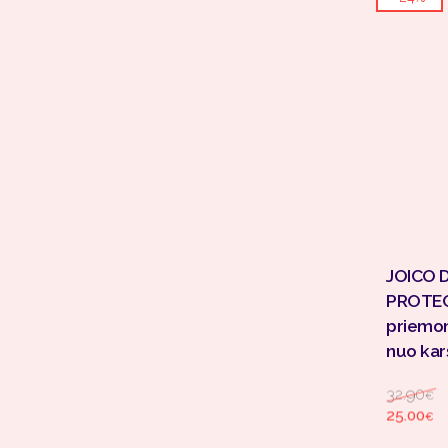
JOICO 
PROTEC
priemon
nuo kar
O
32.90
€
25.00
€
Current