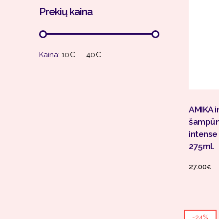
Prekių kaina
Kaina:
10€
—
40€
AMIKA i
šampūna
intense
275ml.
27.00
€
-24%