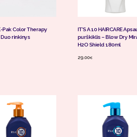
Į Krepšelį
Į Krepšelį
-Pak Color Therapy
IT’S A 10 HAIRCARE Apsa
 Duo rinkinys
purškiklis – Blow Dry Mir
H2O Shield 180ml
29.00
€