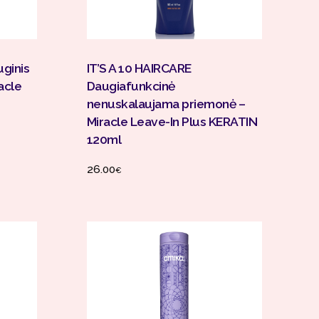
Į Krepšelį
uginis
IT’S A 10 HAIRCARE
acle
Daugiafunkcinė
nenuskalaujama priemonė –
Miracle Leave-In Plus KERATIN
120ml
26.00
€