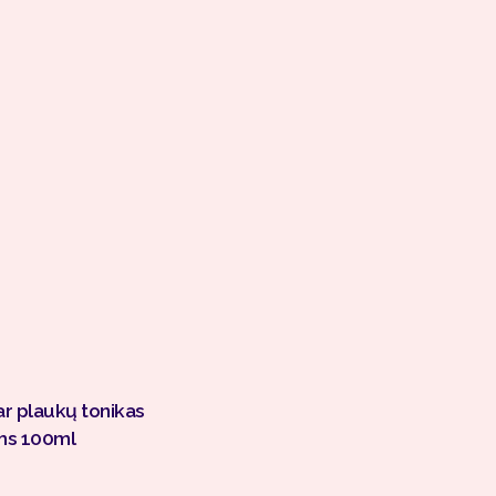
Į Krepšelį
r plaukų tonikas
ms 100ml