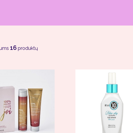
16
jums
produktų