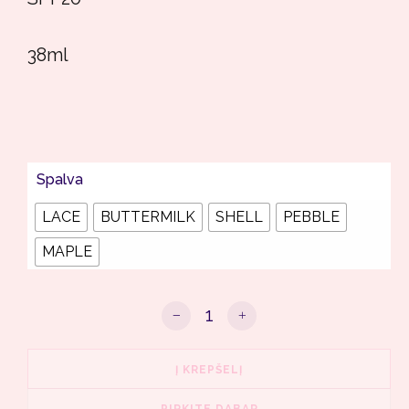
38ml
Spalva
LACE
BUTTERMILK
SHELL
PEBBLE
MAPLE
produkto kiekis: DELILAH Time Fram
Į KREPŠELĮ