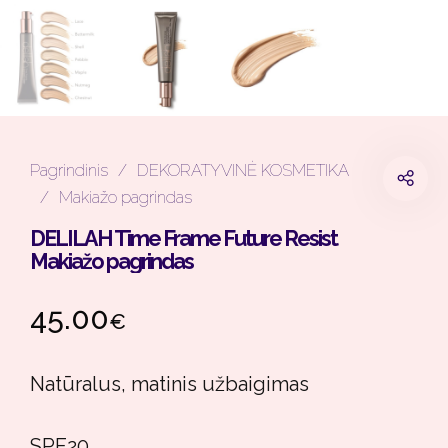
Pagrindinis
/
DEKORATYVINĖ KOSMETIKA
/
Makiažo pagrindas
DELILAH Time Frame Future Resist
Makiažo pagrindas
45.00
€
Natūralus, matinis užbaigimas
SPF20