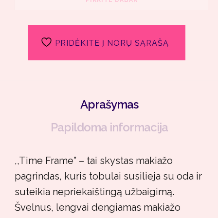
PIRKITE DABAR
PRIDĖKITE Į NORŲ SĄRAŠĄ
Aprašymas
Papildoma informacija
,,Time Frame” – tai skystas makiažo
pagrindas, kuris tobulai susilieja su oda ir
suteikia nepriekaištingą užbaigimą.
Švelnus, lengvai dengiamas makiažo