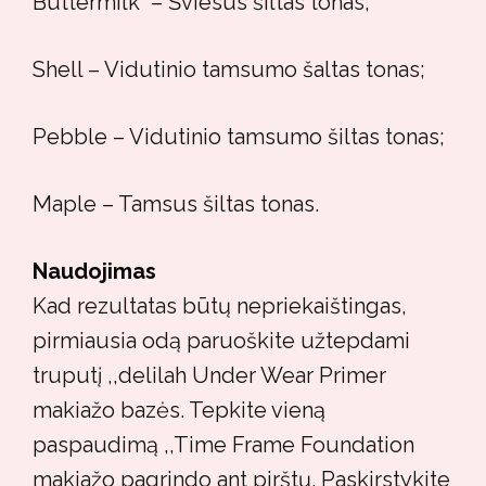
Buttermilk – Šviesus šiltas tonas;
Shell – Vidutinio tamsumo šaltas tonas;
Pebble – Vidutinio tamsumo šiltas tonas;
Maple – Tamsus šiltas tonas.
Naudojimas
Kad rezultatas būtų nepriekaištingas,
pirmiausia odą paruoškite užtepdami
truputį ,,delilah Under Wear Primer
makiažo bazės. Tepkite vieną
paspaudimą ,,Time Frame Foundation
makiažo pagrindo ant pirštų. Paskirstykite