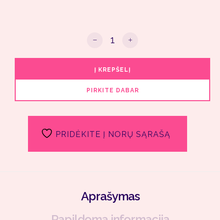
produkto kiekis: BIRUS HIGHLIGH
Į KREPŠELĮ
PIRKITE DABAR
PRIDĖKITE Į NORŲ SĄRAŠĄ
Aprašymas
Papildoma informacija