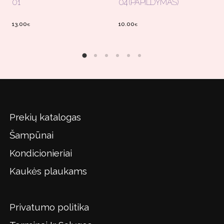
01
04 (PAPILDYMAS)
13.00
10.00
€
€
Prekių katalogas
Šampūnai
Kondicionieriai
Kaukės plaukams
Privatumo politika