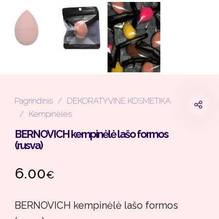
Pagrindinis
/
DEKORATYVINĖ KOSMETIKA
/
Kempinėlės
BERNOVICH kempinėlė lašo formos
(rusva)
6.00
€
BERNOVICH kempinėlė lašo formos