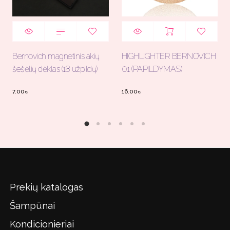
Bernovich magnetinis akių
HIGHLIGHTER BERNOVICH
šešėlių dėklas (18 užpildų)
01 (PAPILDYMAS)
7.00
16.00
€
€
Prekių katalogas
Šampūnai
Kondicionieriai