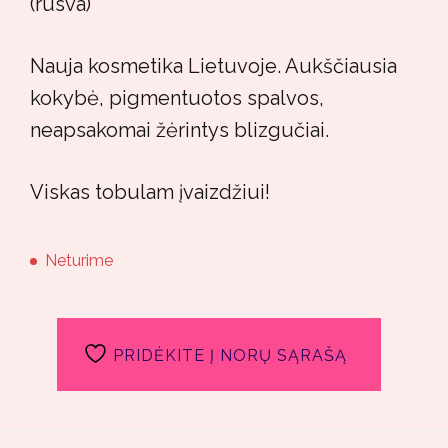
(rusva)
Nauja kosmetika Lietuvoje. Aukščiausia
kokybė, pigmentuotos spalvos,
neapsakomai žėrintys blizgučiai.
Viskas tobulam įvaizdžiui!
Neturime
PRIDĖKITE Į NORŲ SĄRAŠĄ