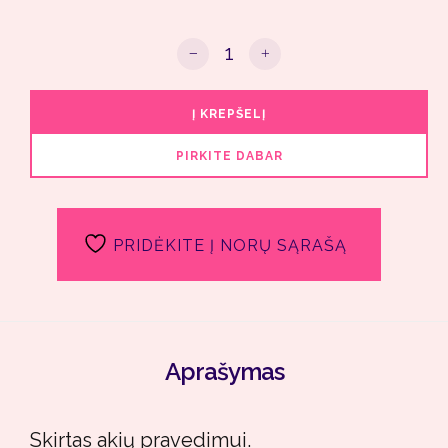
produkto kiekis: Akių pieštukas BER
Į KREPŠELĮ
PIRKITE DABAR
PRIDĖKITE Į NORŲ SĄRAŠĄ
Aprašymas
Skirtas akių pravedimui.