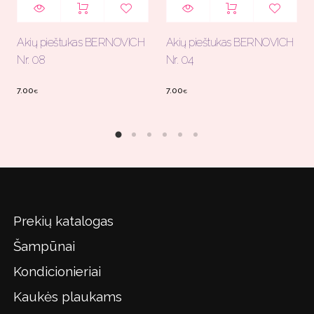
Akių pieštukas BERNOVICH
Akių pieštukas BERNOVICH
Nr. 08
Nr. 04
7.00
7.00
€
€
Prekių katalogas
Šampūnai
Kondicionieriai
Kaukės plaukams